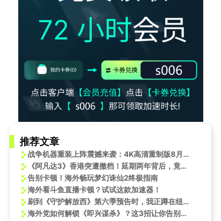
推荐文章
战争机器重装上阵震撼来袭：4K高清重制版8月26日全平台发售
《阿凡达3》香港突遭撤档！延期两年背后，竟与一场火灾有关？
告别卡顿！海外畅玩梦幻诛仙2终极指南
海外看斗鱼直播卡顿？试试这款加速器！
刷到《守护解放西》第六季预告时，我正蹲在纽约公寓里——B站卡成PPT的瞬间，突然懂了海外华人的痛
海外党如何解锁《即兴谋杀》？这3招让你告别地区限制烦恼