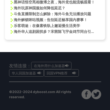
黑神话悟空亮相微博之夜，海外党也能流畅观看！
海外玩原神国服如何降低延迟？
斗鱼直播限制怎么解除：海外斗鱼无法播放问题
海外解锁咪咕视频：告别延迟畅享国内赛事！
乐客萌途：在像素铁轨上邂逅慢生活美学
海外华人追剧困扰多？宋茜陈飞宇金鸡节同台引爆文化内容需求
友情连接：
在海外用什么加速器
华人回国加速器
回国VPN推荐
©2022-2024 dyboost.com All rights
reserved.