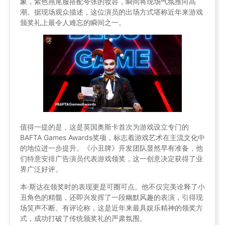
象，紫色燕尾服搭配夸张的妆容，瞬间将现场气氛推向高
潮。据现场观众描述，这位演员的出场方式堪称近年来游戏
颁奖礼上最令人难忘的瞬间之一。
值得一提的是，这是英国奥斯卡首次为游戏设立专门的
BAFTA Games Awards奖项，标志着游戏艺术在主流文化中
的地位进一步提升。《小丑牌》开发团队显然早有准备，他
们特意安排广告演员代表游戏领奖，这一创意决定获得了业
界广泛好评。
本·斯达在领奖时的表现更是可圈可点。他不仅完美诠释了小
丑角色的精髓，还即兴发挥了一段幽默风趣的表演，引得现
场笑声不断。有评论称，这是近年来最具娱乐精神的领奖方
式，成功打破了传统颁奖礼的严肃氛围。