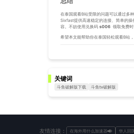
总结
在泰国观看B站受限的问题可以通过多种方
Sixfast提供高速稳定的连接、简单
容。不妨使用兑换码
s006
领取免费时长
希望本文能帮助你在泰国轻松观看B站
关键词
斗鱼破解版下载
斗鱼tv破解版
友情连接：
在海外用什么加速器
华人回