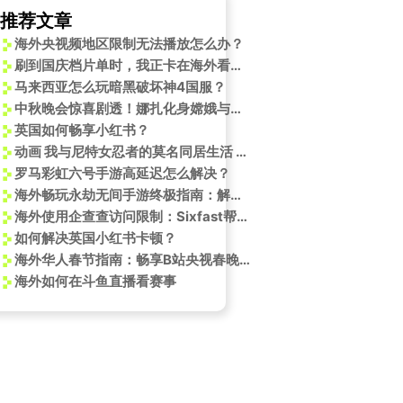
推荐文章
海外央视频地区限制无法播放怎么办？
刷到国庆档片单时，我正卡在海外看剧的转圈圈界面——这些方法让我终于和国内朋友同步追剧了
马来西亚怎么玩暗黑破坏神4国服？
中秋晚会惊喜剧透！娜扎化身嫦娥与欣小萌梦幻联动，手势舞甜度爆表
英国如何畅享小红书？
动画 我与尼特女忍者的莫名同居生活 开播
罗马彩虹六号手游高延迟怎么解决？
海外畅玩永劫无间手游终极指南：解决延迟卡顿尽享丝滑体验
海外使用企查查访问限制：Sixfast帮你解决
如何解决英国小红书卡顿？
海外华人春节指南：畅享B站央视春晚直播
海外如何在斗鱼直播看赛事