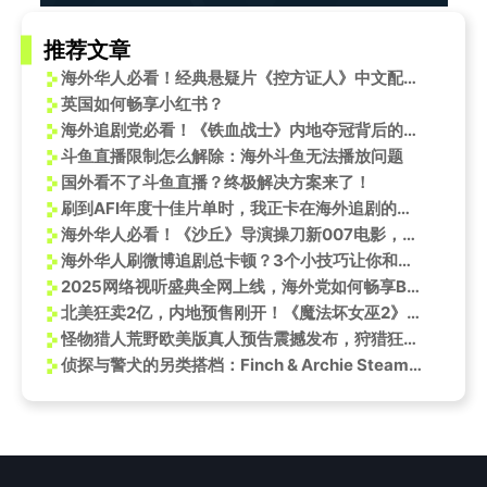
推荐文章
海外华人必看！经典悬疑片《控方证人》中文配音版上线，教你轻松追国内新片
英国如何畅享小红书？
海外追剧党必看！《铁血战士》内地夺冠背后的观影痛点解析
斗鱼直播限制怎么解除：海外斗鱼无法播放问题
国外看不了斗鱼直播？终极解决方案来了！
刷到AFI年度十佳片单时，我正卡在海外追剧的转圈圈里，这延迟比等《阿凡达3》还煎熬
海外华人必看！《沙丘》导演操刀新007电影，3招教你突破地区限制抢先看
海外华人刷微博追剧总卡顿？3个小技巧让你和国内同步追《侏罗纪世界：重生》
2025网络视听盛典全网上线，海外党如何畅享B站直播？
北美狂卖2亿，内地预售刚开！《魔法坏女巫2》为何总让国内观众“慢半拍”？
怪物猎人荒野欧美版真人预告震撼发布，狩猎狂潮即将席卷全球！
侦探与警犬的另类搭档：Finch & Archie Steam上线