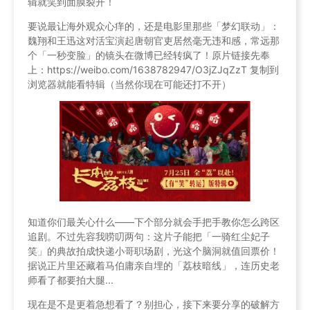
辑就笑到面膜裂开！
要说最让海外观众心痒的，还是电影里那些「梦幻联动」：
魏翔和王迅这对活宝演起唐朝官吏居然毫无违和感，常远那
个「一秒变脸」的镜头在微博已经转疯了！原片链接先奉
上：https://weibo.com/1638782947/O3jZJqZzT 复制到
浏览器就能看特辑（当然你现在可能还打不开）
知道你们最关心什么——下个部分就会手把手教你怎么跨区
追剧。不过先容我唠叨两句：这片子能把「一骑红尘妃子
笑」的典故拍成快递小哥职场剧，光这个脑洞就值回票价！
据说正片里还藏着马伯庸亲自埋的「荔枝暗线」，连历史老
师看了都要拍大腿...
现在是不是更着急想看了？别担心，接下来要分享的破解方