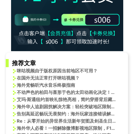
推荐文章
咪咕视频由于版权原因当前地区不可用？
在国外无法正常打开咪咕视频？
海外党畅听汽水音乐终极指南
不动声色的柏田与喜形于色的太田动画化决定！2025年开播，PV与声优阵容公开
艾玛·斯通纽约首映礼惊艳亮相，简约穿搭背后藏着海外游子追剧的辛酸泪
海外华人追剧困扰解决方案：轻松突破地区限制观看《红豆》等热门影视
告别高延迟畅玩无畏契约：海外玩家连接错误解决方案
Re：从零开始的异世界生活新年贺图及剑圣生日庆祝活动
海外华人必看！一招解除微博影视地区限制，F1赛车大片同步追更