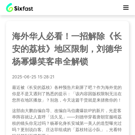
海外华人必看！一招解除《长
安的荔枝》地区限制，刘德华
杨幂爆笑客串全解锁
2025-06-25 15:28:21
最近被《长安的荔枝》各种预告片刷屏了吧？作为海外党的
你是不是又遇到了熟悉的提示：「该内容因版权限制无法在
您所在地区播放」？别急，今天这篇干货就是来拯救你的！
这部由大鹏自编自导、改编自马伯庸爆款IP的新片，光是客
串阵容就让人直呼「活久见」——刘德华穿着唐朝官服啃荔
枝的镜头你见过吗？杨幂化身长安城第一美人的造型曝光过
吗？更别说白客、庄达菲组成的「荔枝转运小队」，光看特