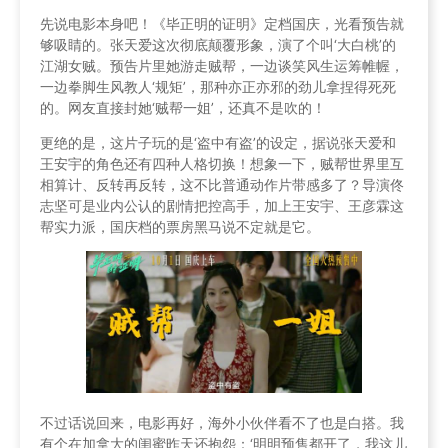
先说电影本身吧！《毕正明的证明》定档国庆，光看预告就
够吸睛的。张天爱这次彻底颠覆形象，演了个叫‘大白桃’的
江湖女贼。预告片里她游走贼帮，一边谈笑风生运筹帷幄，
一边拳脚生风教人‘规矩’，那种亦正亦邪的劲儿拿捏得死死
的。网友直接封她‘贼帮一姐’，还真不是吹的！
更绝的是，这片子玩的是‘盗中有盗’的设定，据说张天爱和
王安宇的角色还有四种人格切换！想象一下，贼帮世界里互
相算计、反转再反转，这不比普通动作片带感多了？导演佟
志坚可是业内公认的剧情把控高手，加上王安宇、王彦霖这
帮实力派，国庆档的票房黑马说不定就是它。
不过话说回来，电影再好，海外小伙伴看不了也是白搭。我
有个在加拿大的闺蜜昨天还抱怨：‘明明预售都开了，我这儿