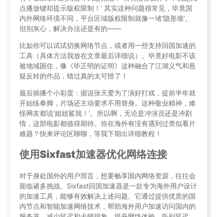
点播放键却提示版权限制！’ 其实这种问题很常见，毕竟国
内外网络环境不同，平台区域版权限制就像一堵‘隐形墙’。
但别灰心，解决办法还是有的——
比如你可以试试切换网络节点，或者用一些支持回国加速的
工具（具体方法我放在文章最后详细说）。毕竟好电影不该
被地域困住，像《毕正明的证明》这种融合了江湖义气和悬
疑反转的作品，错过真的太可惜了！
最后插播个小彩蛋：据说张天爱为了演好打戏，提前半年就
开始练拳脚，片场还主动要求不用替身。这种敬业精神，难
怪网友都说‘姐姐鲨我！’。所以啊，无论是冲演员还是冲剧
情，这部电影都值得期待。你在海外有没有遇到过类似看片
难题？快来评论区聊聊，等我下期出详细教程！
使用Sixfast加速器优化网络连接
对于身处国外的用户而言，想要畅享国内网络资源，往往会
面临诸多挑战。Sixfast回国加速器是一款专为海外用户设计
的加速工具，能够有效解决上述问题。它通过提供优质的国
内节点和智能加速网络技术，帮助海外用户加速访问国内的
服务器，减少延迟和卡顿现象，提升网络体验。告别延迟，