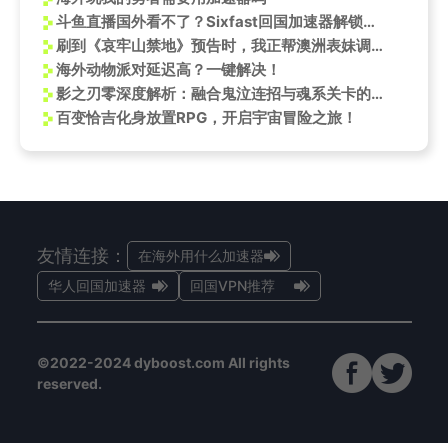
斗鱼直播国外看不了？Sixfast回国加速器解锁地区限制
刷到《哀牢山禁地》预告时，我正帮澳洲表妹调试VPN——那片潮湿的苔痕让我想起被网速卡住的恐惧
海外动物派对延迟高？一键解决！
影之刃零深度解析：融合鬼泣连招与魂系关卡的武侠新作
百变恰吉化身放置RPG，开启宇宙冒险之旅！
友情连接：
在海外用什么加速器
华人回国加速器
回国VPN推荐
©2022-2024 dyboost.com All rights
reserved.