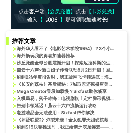
推荐文章
海外华人看不了《电影艺术学院1994》？3个小技巧帮你破解地域限制
海外畅玩我的勇者加速器推荐
沙丘觉醒全球公测震撼开启！探索厄拉科斯的生存法则
燕云十六声×新白娘子传奇联动8月2日开启！国外玩燕云十六声服务器连接失败怎么办？
刷到B站年度报告时，我正被网飞卡顿逼疯：海外党的精神食粮，到底该怎么顺畅吃上？
《长安的荔枝》幕后揭秘：7城取景还原盛唐美学，这些细节太惊艳！
Mega Creator登录加载慢？Sixfast助你畅享
入棋局易，落子难悔！电视剧棋士定档腾讯视频全网独播！海外怎么看腾讯视频？
告别卡顿延迟！燕云十六声流畅运行攻略
老挝唯品会无法使用：Sixfast帮你解决
《坏蛋联盟2》炸裂来袭！全女犯罪天团硬核截胡，这次反转玩大了！
刷到S15决赛推送时，我正给澳洲表弟连麦——他盯着480P画质急得拍桌：这卡顿比Faker手伤还让人揪心