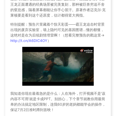
王龙正面遭遇的经典场景被完美复刻，那种被巨兽穷追不舍
的窒息感，隔着屏幕都能让你手心冒汗。原著作者迈克尔·克
莱顿要是看到这个还原度，估计都得竖大拇指。
特别提醒：预告片里藏着个惊天彩蛋——霸王龙追击时背景
出现的废弃实验室，墙上隐约可见的基因图谱...懂的都懂，
这绝对是在为后续剧情埋雷啊！（想看完整预告的戳这里→
http://t.cn/A6DIC4OY
）
我知道你现在最着急的是什么：人在海外，打开视频不是‘该
内容不可用’就是卡成PPT。别担心，下个章节就教你用最简
单的办法搞定地区限制，连我60岁的老妈都能学会的操作，
保证7月2日准时蹲到首映！