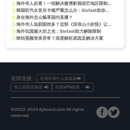
海外华人必看！一招解决微博影视综艺地区限制，潘斌龙新片《不再退缩》定档信息速递
韩国听汽水音乐卡顿严重怎么办：Sixfast助你无忧听歌
身在海外怎么畅享国内直播？
海外华人追剧困扰多？这部《浪浪山小妖怪》让你体验无障碍观剧新方式
海外玩国服火炬之光：Sixfast助力解除限制
咪咕视频登录异常？深度解析原因及解决方案
友情连接：
在海外用什么加速器
华人回国加速器
回国VPN推荐
©2022-2024 dyboost.com All rights
reserved.