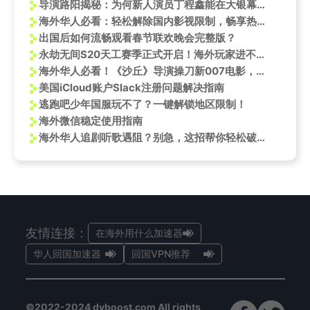
导演路阳揭秘：为何新人演员丁程鑫能在大银幕上惊艳众人？
海外华人必看：轻松解除国内影视限制，畅享热门节目不卡顿
出国后如何流畅观看春节联欢晚会完整版？
永劫无间S20天工赛季正式开启！海外玩家进不去游戏怎么办？
海外华人必看！《沙丘》导演操刀新007电影，3招教你突破地区限制抢先看
美国iCloud账户Slack注册问题解决指南
逃跑吧少年国服玩不了？一键解锁地区限制！
海外微信稳定使用指南
海外华人追剧听歌遇阻？别急，这招帮你轻松破解地区限制烦恼
友情连接：
在海外用什么加速器
华人回国加速器
回国VPN推荐
©2022-2024 dyboost.com All rights