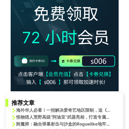
推荐文章
海外华人必看！一招解决爱奇艺地区限制，追《罗小黑战记2》不再难
怪物猎人荒野高级“阿迪亚”武器亮相，打造专属狩猎利器！
附魔师：融合弹幕射击与沙盒的Roguelike地牢冒险之旅