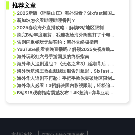
推荐文章
2025新版《呼啸山庄》海外限看？Sixfast回国加速器一键解锁北美观影
新加坡怎么看哔哩哔哩番剧？
2025春晚海外直播攻略：解锁B站地区限制
刷完B站年度混剪，我连夜给海外闺蜜打了个电话：有些共鸣，真的不分国界
告别闪退畅玩无畏契约：海外党终极指南
YouTube能看春晚直播吗？解锁2025央视春晚观看指南
海外玩彩虹六号手游国服的终极指南
海外华人追剧遇阻？《无名之辈3》延期背后，这些限制让你错过年末大片
海外玩航海王热血航线国服告别延迟，Sixfast助你一臂之力
海外华人追剧不再愁！手把手教你突破地区限制观看内地热播影视剧
海外华人必看！3招解决国内影视限制，轻松追《绮梦之旅》等热播剧
B站S15观赛指南震撼发布！4K超清+弹幕互动，海外华人如何解锁完整体验？
友情连接：
在海外用什么加速器