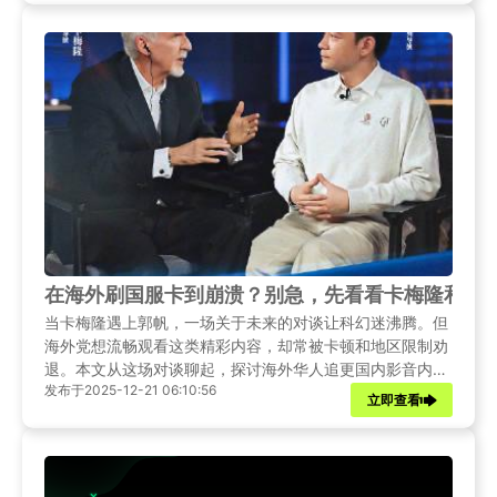
在海外刷国服卡到崩溃？别急，先看看卡梅隆和郭
当卡梅隆遇上郭帆，一场关于未来的对谈让科幻迷沸腾。但
海外党想流畅观看这类精彩内容，却常被卡顿和地区限制劝
退。本文从这场对谈聊起，探讨海外华人追更国内影音内容
发布于2025-12-21 06:10:56
的真实痛点。
立即查看