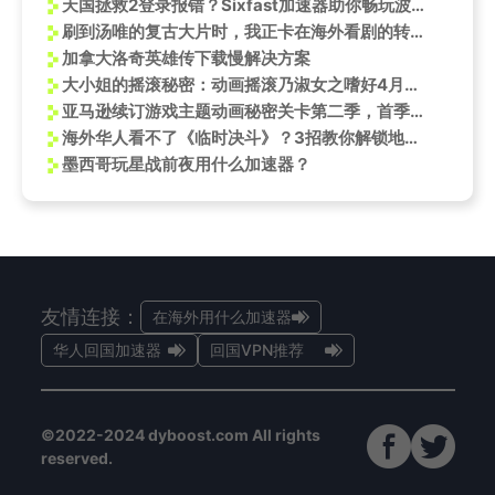
天国拯救2登录报错？Sixfast加速器助你畅玩波西米亚！
刷到汤唯的复古大片时，我正卡在海外看剧的转圈圈里——原来解决限制这么简单
加拿大洛奇英雄传下载慢解决方案
大小姐的摇滚秘密：动画摇滚乃淑女之嗜好4月燃情开播！
亚马逊续订游戏主题动画秘密关卡第二季，首季创平台动画首播纪录
海外华人看不了《临时决斗》？3招教你解锁地区限制，轻松追港片！
墨西哥玩星战前夜用什么加速器？
友情连接：
在海外用什么加速器
华人回国加速器
回国VPN推荐
©2022-2024 dyboost.com All rights
reserved.