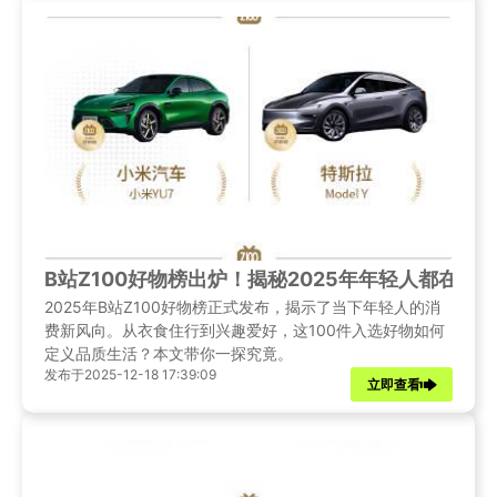
B站Z100好物榜出炉！揭秘2025年年轻人都在
2025年B站Z100好物榜正式发布，揭示了当下年轻人的消
费新风向。从衣食住行到兴趣爱好，这100件入选好物如何
定义品质生活？本文带你一探究竟。
发布于2025-12-18 17:39:09
立即查看