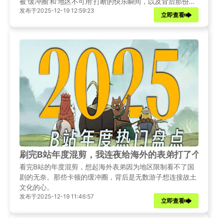
被‘缓冲圈’和‘地区不可用’打断的快乐瞬间，以及背后那份对
发布于2025-12-19 12:59:23
家乡文化的牵挂。
立即查看
刷完B站年度混剪，我连夜给海外的表弟打了个电
看完B站的年度混剪，想起海外表弟因为地区限制看不了国
剧的无奈。那些卡顿的缓冲圈，背后是无数游子想连接故土
文化的心。
发布于2025-12-19 11:46:57
立即查看