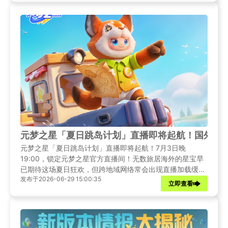
见网络问题，整理实用优化方案，帮助海外玩家稳定畅玩本
次新版本。
元梦之星「夏日跳岛计划」直播即将起航！国外玩
元梦之星「夏日跳岛计划」直播即将起航！7月3日晚
19:00，锁定元梦之星官方直播间！无数旅居海外的星宝早
已期待这场夏日狂欢，但跨地域网络常会出现直播加载缓
发布于2026-06-29 15:00:35
慢、画面卡顿、黑屏无法进入直播间等问题。本文先为大家
立即查看
完整梳理本次直播重磅内容，并推荐适配海外观看国内直播
的Sixfast，手把手教海外玩家零阻碍收看整场直播，不错过
爆料与抽奖福利。