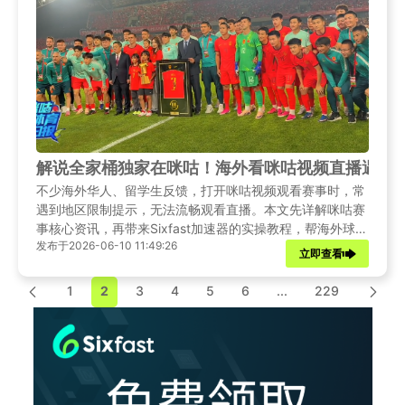
解说全家桶独家在咪咕！海外看咪咕视频直播遇地
不少海外华人、留学生反馈，打开咪咕视频观看赛事时，常
遇到地区限制提示，无法流畅观看直播。本文先详解咪咕赛
事核心资讯，再带来Sixfast加速器的实操教程，帮海外球迷
发布于2026-06-10 11:49:26
解锁咪咕完整观赛权限，不错过每一场精彩对决。
立即查看
1
2
3
4
5
6
...
229