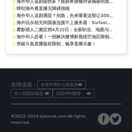
海外华人追剧困扰多？陈妍希谢楠对谈揭秘明星也遇播放限制难题
咪咕海外看直播无障碍指南
海外华人追剧遇阻？别急，先来看看这部让300万人掏钱买票的国产电影到底有多燃
海外玩永劫无间国服连接不上服务器：Sixfast加速器解决连接难题
雾影猎人二测定档4月22日：全新职业、地图与玩法前瞻
海外华人必看！一招解决微博影视综艺地区限制，郭麒麟天津话新片《脱缰者也》看到爽
突破斗鱼直播版权限制，畅享直播乐趣！
友情连接：
在海外用什么加速器
华人回国加速器
回国VPN推荐
©2022-2024 dyboost.com All rights
reserved.