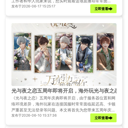
工作者和华人玩家来说，想实时观看这场直播却常常面
发布于2026-06-17 15:25:17
临"无法加载""地区限制"等提示。本文将为你带来四周年最
立即查看
新资讯，并提供实用方案，助你无论身在何处都能丝滑畅看
直播。
光与夜之恋五周年即将开启，海外玩光与夜之恋进
《光与夜之恋》五周年庆典即将开启，由于服务器位置和网
络环境差异，海外玩家在连接国服时常常面临延迟高、卡顿
严重甚至无法登录等问题。本文将首先为您带来五周年庆典
发布于2026-06-10 15:37:36
的最新资讯，随后为海外玩家提供实用的游戏连接解决方
立即查看
案，助您不错过任何精彩瞬间。