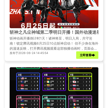
斩神之凡尘神域第二季明日开播！国外动漫迷看腾
斩神动画开播倒计时1天！诸神将至，明日入局，共守沧
南！锁定腾讯视频6月25日10点斩神启动！ ​​​但不少身在海外
的漫迷反映，打开腾讯视频观看这部独播动画时，页面会弹
发布于2026-06-24 14:45:54
出地区版权限制提示，无法正常播放正片。接下来，本文将
立即查看
为大家详细介绍安全、稳定、高效的解决方案，帮助你无论
身在何处，都能第一时间追上《斩神之凡尘神域》第二季的
热血剧情。