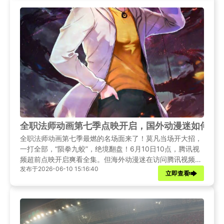
全职法师动画第七季点映开启，国外动漫迷如何解
全职法师动画第七季最燃的名场面来了！莫凡当场开大招，
一打全部，“陨拳九蛟”，绝境翻盘！6月10日10点，腾讯视
频超前点映开启爽看全集。但海外动漫迷在访问腾讯视频观
发布于2026-06-10 15:16:40
看时，常遇到地区限制、播放卡顿等问题，无法同步追更。
立即查看
本文先带来第七季最新资讯，再推荐Sixfast加速器，助力海
外粉丝解锁腾讯视频流畅观看。