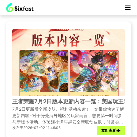
王者荣耀7月2日版本更新内容一览：美国玩王者荣
7月2日更新后全新皮肤、福利活动来袭！一文带你快速了解
更新内容~对于身处海外地区的玩家而言，想要第一时间参
与新版本活动、体验姬小满与赵云全新联动皮肤，时常会遇
发布于2026-07-02 11:46:05
到登录卡顿、网络连接超时、对局延迟跳红等网络难题。本
立即查看
文先完整梳理本次更新资讯，再结合海外游玩国服游戏的常