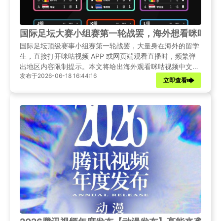
国际足坛大赛小组赛第一轮战罢，海外想看咪咕视
国际足坛顶级赛事小组赛第一轮战罢，大量身在海外的留学
生，直接打开咪咕视频 APP 或网页端观看直播时，频繁弹
出地区内容限制提示。本文将给出海外观看咪咕视频中文直
发布于2026-06-18 16:44:16
播的可行方案，帮助海外球迷同步收看每一场完整赛事直
立即查看
播。