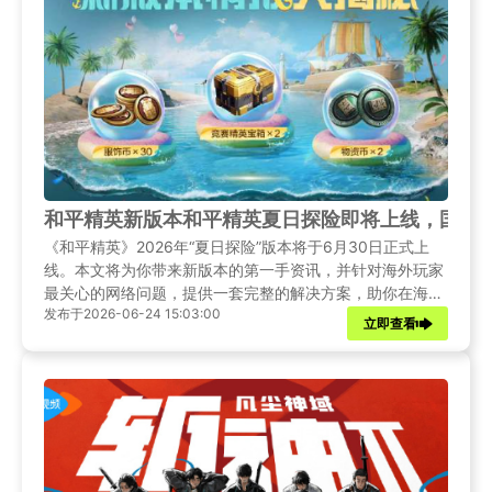
和平精英新版本和平精英夏日探险即将上线，国外
《和平精英》2026年“夏日探险”版本将于6月30日正式上
线。本文将为你带来新版本的第一手资讯，并针对海外玩家
最关心的网络问题，提供一套完整的解决方案，助你在海外
发布于2026-06-24 15:03:00
也能与国内战友并肩作战，畅享丝滑游戏体验。
立即查看