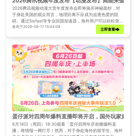
2026腾讯视频年度发布【动漫发布】高能来袭！
2026腾讯视频动漫大赏年度发布会即将揭开神秘面纱，对
于身处美国的观众而言，地理距离不应成为追逐热爱的阻
碍。通过Sixfast等专业回国加速器，海外用户可以轻松突破
发布于2026-06-17 15:44:08
网络限制，与国内观众同步享受高清直播，第一时间获取最
立即查看
新片单资讯。
蛋仔派对四周年爆料直播即将开启，国外玩家如何
6月18日（周四）18:30观看「蛋仔四周年庆前瞻爆料直
播」将情报一网打尽！然而，对于身处海外的留学生、海外