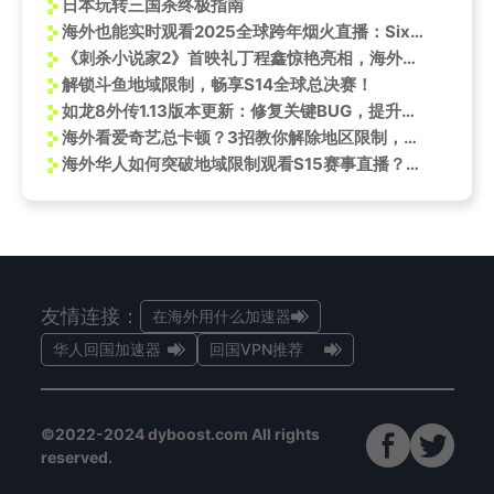
日本玩转三国杀终极指南
海外也能实时观看2025全球跨年烟火直播：Sixfast解锁地区限制
《刺杀小说家2》首映礼丁程鑫惊艳亮相，海外用户如何用Sixfast解锁微博追星？
解锁斗鱼地域限制，畅享S14全球总决赛！
如龙8外传1.13版本更新：修复关键BUG，提升游戏性能
海外看爱奇艺总卡顿？3招教你解除地区限制，高清追《捕风追影》不是梦
海外华人如何突破地域限制观看S15赛事直播？B站百万竞猜玩法全解析
友情连接：
在海外用什么加速器
华人回国加速器
回国VPN推荐
©2022-2024 dyboost.com All rights
reserved.