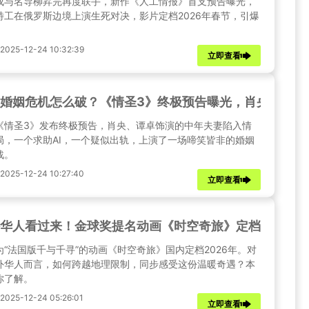
成与名导柳昇完再度联手，新作《人工情报》首支预告曝光，
特工在俄罗斯边境上演生死对决，影片定档2026年春节，引爆
。
25-12-24 10:32:39
立即查看
婚姻危机怎么破？《情圣3》终极预告曝光，肖央谭卓上
《情圣3》发布终极预告，肖央、谭卓饰演的中年夫妻陷入情
局，一个求助AI，一个疑似出轨，上演了一场啼笑皆非的婚姻
战。
25-12-24 10:27:40
立即查看
华人看过来！金球奖提名动画《时空奇旅》定档，这份“
为“法国版千与千寻”的动画《时空奇旅》国内定档2026年。对
外华人而言，如何跨越地理限制，同步感受这份温暖奇遇？本
你了解。
25-12-24 05:26:01
立即查看