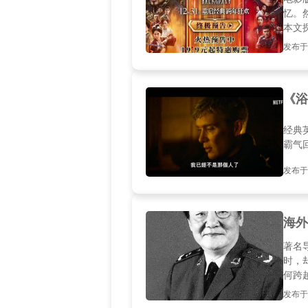
忆。
本文
发布于20
《浴
经典
霸气
发布于20
海外
著名
时，
何跨
发布于20