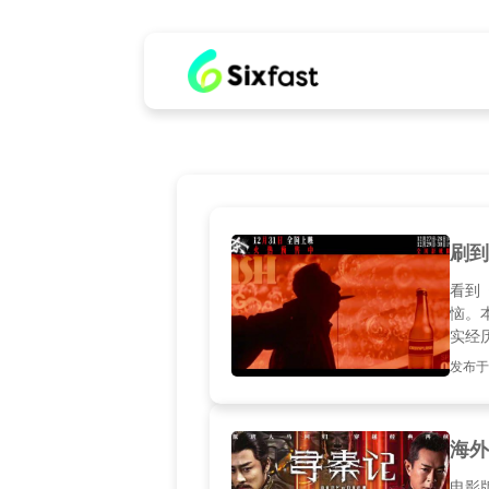
刷到
看到
恼。
实经
发布于20
海外
电影