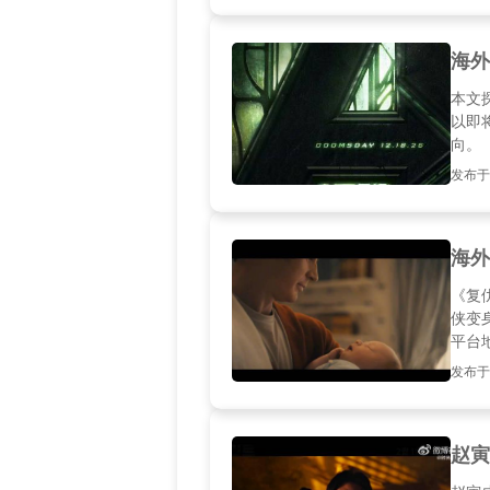
海外
本文
以即
向。
发布于2
海外
《复
侠变
平台
发布于20
赵寅