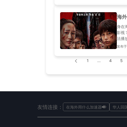
海外
身在
影视
法播
发布于2
1
...
4
5
友情连接：
在海外用什么加速器
华人回