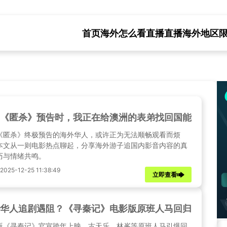
首页
海外怎么看直播
直播海外地区
《匿杀》预告时，我正在给澳洲的表弟找回国能看的电
《匿杀》终极预告的海外华人，或许正为无法顺畅观看而烦
本文从一则电影热点聊起，分享海外游子追国内影音内容的真
历与情绪共鸣。
25-12-25 11:38:49
立即查看
华人追剧遇阻？《寻秦记》电影版原班人马回归，跨年
版《寻秦记》官宣跨年上映，古天乐、林峯等原班人马引爆回