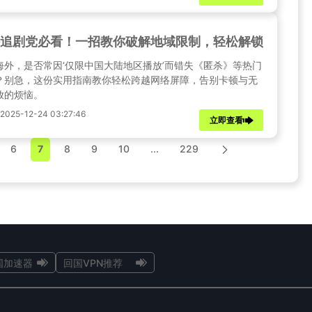
追剧党必看！一招教你破解地域限制，轻松解锁《匿杀
海外，是否常因‘仅限中国大陆地区播放’而错失《匿杀》等热门
？别急，这份实用指南教你轻松跨越网络屏障，告别卡顿与无
放的烦恼。
025-12-24 03:27:46
立即查看
6
7
8
9
10
...
229
国加速器
回国VPN推荐