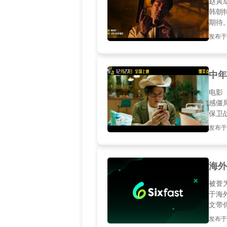
赵寅
韩朝
期待
发布于20
中年
电影
感僵
保卫
发布于20
海外
被誉
于海
文带
发布于20