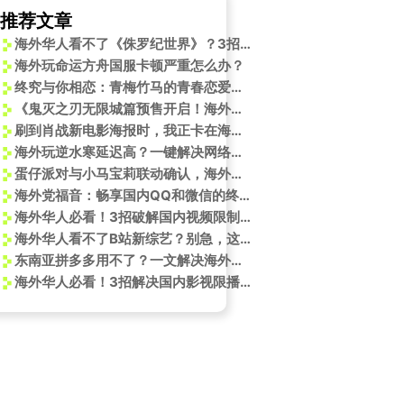
推荐文章
海外华人看不了《侏罗纪世界》？3招教你破解地区限制，连卡顿都解决了
海外玩命运方舟国服卡顿严重怎么办？
终究与你相恋：青梅竹马的青春恋爱物语，动画化重温甜蜜与遗憾
《鬼灭之刃无限城篇预售开启！海外如何用Sixfast解锁微博追番、加速观影？》
第一时间追看？
刷到肖战新电影海报时，我正卡在海外追剧的转圈圈里——突然想起那些年错过的国综
海外玩逆水寒延迟高？一键解决网络难题！
蛋仔派对与小马宝莉联动确认，海外玩蛋仔派对加载不进去怎么办？
海外党福音：畅享国内QQ和微信的终极指南
海外华人必看！3招破解国内视频限制，轻松追《长安的荔枝》等热播剧
海外华人看不了B站新综艺？别急，这份宝藏UP主综艺清单和观看指南请收好！
东南亚拼多多用不了？一文解决海外网络难题
海外华人必看！3招解决国内影视限播难题，轻松追《非人哉》新剧场版
终身成就的银幕传奇