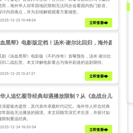
然而，海外华人却常因地区限制无法同步追看国内热门影音。
探讨内容痛点，并为后续解锁观看方案铺垫。
25-12-25 10:48:54
立即查看
血黑帮》电影版定档！汤米·谢尔比回归，海外剧迷如何
英剧《浴血黑帮》电影版《不朽传奇》首曝预告，汤米·谢尔比
回归二战乱世。本文详解电影看点与海外剧迷的追剧期待。
25-12-25 10:41:27
立即查看
华人追忆翟导经典却遇播放限制？从《血战台儿庄》到
导演翟俊杰逝世，其代表作承载时代记忆。海外华人怀念经典
却常面临无法播放的困境。本文回顾导演艺术生涯，并探讨如
越限制重温经典。
25-12-24 16:30:54
立即查看