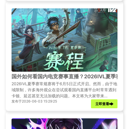
国外如何看国内电竞赛事直播？2026IVL夏季赛常
2026IVL夏季赛常规赛将于6月5日正式开启。然而，由于地
域限制，许多海外观众在尝试观看国内直播平台时常常遇到
卡顿、延迟甚至无法加载的问题。本文将为大家带来
发布于2026-06-03 15:29:25
2026IVL夏季赛的最新赛事资讯，并提供多种实用的观赛解
立即查看
决方案，助你无论身在何处都能畅享每一场精彩对决。