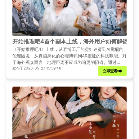
开始推理吧4首个副本上线，海外用户如何解锁观
《开始推理吧4》上线，从赛博工厂的霓虹迷雾到AI觉醒的
伦理困境，从真凶黑化的心理博弈到AR搜证的科技赋能。对
于海外观众而言，地理距离不应成为追更的阻碍。通过
发布于2026-05-27 15:59:40
Sixfast等专业回国加速器，身处异国他乡的华人观众同样可
立即查看
以一键切换至国内网络环境。