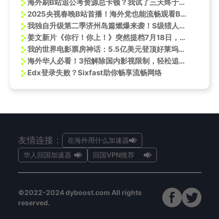
海外刷B站追公考资源总卡顿？我试了三天终于搞懂怎么丝滑追更国内学习资料
2025央视春晚B站首播！海外党也能流畅观看B站！
我独自升级第二季济州岛篇燃爆来袭！S级猎人集结，最强战斗一触即发！
姜文新片《你行！你上！》突然提档7月18日，导演背影海报霸气十足！
我的世界电影票房神话：5.5亿美元登顶好莱坞年度冠军
海外华人必看！3招解除国内影视限制，轻松追《花漾少女杀人事件》
Edx登录失败？Sixfast助你畅享流畅网络
友情连接：
在海外用什么加速器
华人回国加速器
回国VPN推荐
©2022-2024 dyboost.com All rights
reserved.