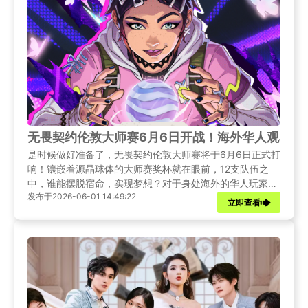
无畏契约伦敦大师赛6月6日开战！海外华人观看虎
是时候做好准备了，无畏契约伦敦大师赛将于6月6日正式打
响！镶嵌着源晶球体的大师赛奖杯就在眼前，12支队伍之
中，谁能摆脱宿命，实现梦想？对于身处海外的华人玩家和
发布于2026-06-01 14:49:22
电竞爱好者而言，如何流畅观看虎牙直播的赛事转播？
立即查看