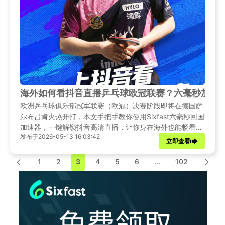
海外如何看抖音直播乒乓球欧冠联赛？六毫秒加速
欧洲乒乓球俱乐部冠军联赛（欧冠）决赛阶段即将在德国萨
尔布吕肯火热开打，本文手把手教你使用Sixfast六毫秒回国
加速器，一键解锁抖音高清直播，让你身在海外也能畅看无
发布于2026-05-13 16:03:42
阻。
立即查看
1
2
3
4
5
6
...
102