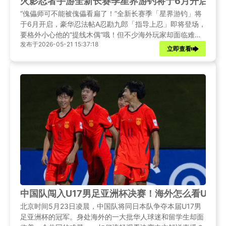
火影忍者手游全新长赛季星界游钓将于6月开启，
“傀儡师可不能被傀儡看扁了！”全新长赛季「星界游钓」将
于6月开启，豪华忍法帖A忍勘九郎「指导上忍」即将登场，
要格外小心他的“提线木偶”哦！但不少海外玩家却面临难
发布于2026-05-21 15:37:18
题：网络延迟高、技能释放卡顿、对战频繁掉包，难以体验
立即查看
新赛季乐趣。本文先带来新赛季相关资讯，再分享海外畅玩
的实用方法，推荐Sixfast加速器，助力海外玩家轻松玩转新
赛季。
中国队闯入U17男足亚洲杯决赛！海外怎么看U17
北京时间5月23日凌晨，中国队将同日本队争夺本届U17男
足亚洲杯的冠军。身处海外的一大批华人球迷和留学生却面