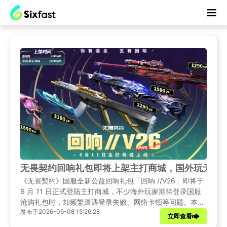
无畏契约回响礼包即将上架主打商城，国外玩无畏
《无畏契约》国服全新公益回响礼包「回响 //V26」即将于
6 月 11 日正式登陆主打商城，不少海外玩家期待登录国服
抢购礼包时，却频繁遭遇登录失败、网络卡顿等问题。本文
发布于2026-06-08 15:26:28
将先为大家带来回响礼包的详细资讯，再提供多种高效解决
立即查看
办法，助力海外玩家顺利登录国服，不错过这款限定礼包。