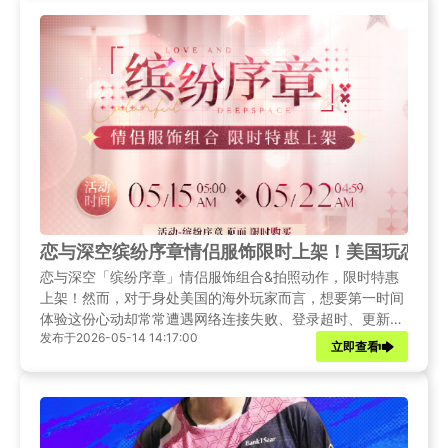
恋与深空缤纷序章情侣服饰限时上架！美国玩恋与
恋与深空「缤纷序章」情侣服饰组合&拍照动作，限时特惠
上架！然而，对于身处美国的海外玩家而言，想要第一时间
体验这份心动却常常遭遇网络连接失败、登录超时、更新下
发布于2026-05-14 14:17:00
载卡顿等问题的困扰。本文将为大家带来最新的服饰资讯，
立即查看
并提供一套完整的网络问题解决方案，助你轻松体验恋与深
空国服。